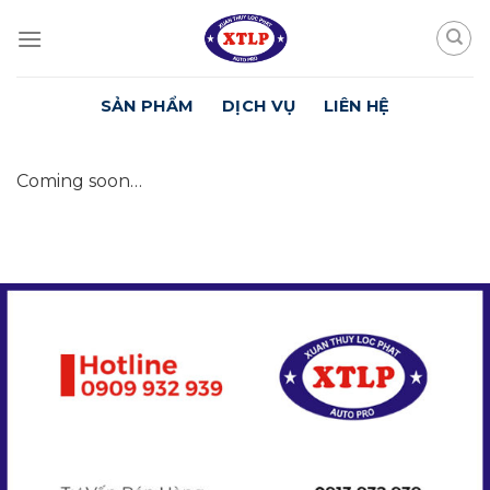
Skip
to
content
SẢN PHẨM
DỊCH VỤ
LIÊN HỆ
Coming soon…