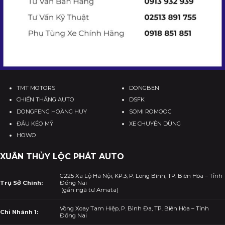
TMT MOTORS
DONGBEN
CHIẾN THẮNG AUTO
DSFK
DONGFENG HOÀNG HUY
SOMI ROMOOC
ĐẦU KÉO MỸ
XE CHUYÊN DÙNG
HOWO
XUÂN THỦY LỘC PHÁT AUTO
C225 Xa Lộ Hà Nội, KP.3, P. Long Bình, TP. Biên Hòa – Tỉnh
Trụ Sở Chính:
Đồng Nai
(gần ngã tư Amata)
Vòng Xoay Tam Hiệp, P. Bình Đa, TP. Biên Hòa – Tỉnh
Chi Nhánh 1:
Đồng Nai