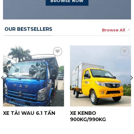
BROWSE NOW
OUR BESTSELLERS
Browse All
Yêu
Yêu
Thích
Thích
XE TẢI WAU 6.1 TẤN
XE KENBO
900KG/990KG