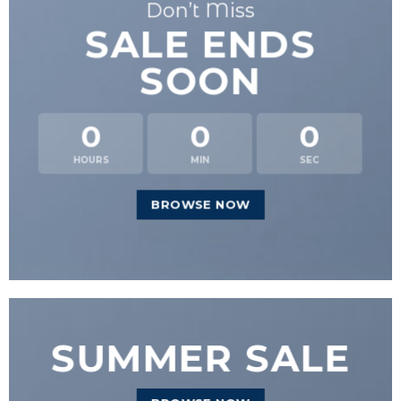
Don’t Miss
SALE ENDS
SOON
0
0
0
HOURS
MIN
SEC
BROWSE NOW
SUMMER SALE