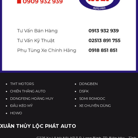
TMT MOTORS
DONGBEN
CHIẾN THẮNG AUTO
DSFK
DONGFENG HOÀNG HUY
SOMI ROMOOC
ĐẦU KÉO MỸ
XE CHUYÊN DÙNG
HOWO
XUÂN THỦY LỘC PHÁT AUTO
C225 Xa Lộ Hà Nội, KP.3, P. Long Bình, TP. Biên Hòa – Tỉnh