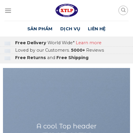
Skip
to
content
SẢN PHẨM
DỊCH VỤ
LIÊN HỆ
Free Delivery
World Wide*
Learn more
Loved by our Customers.
5000+
Reviews
Free Returns
and
Free Shipping
A cool Top header