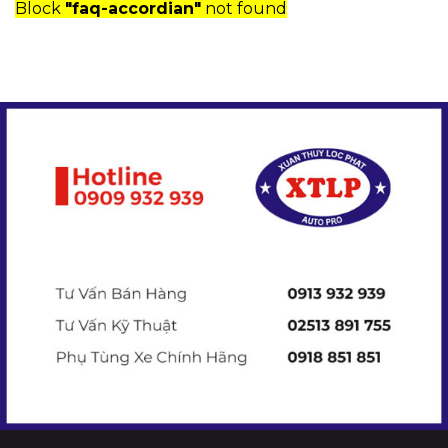
Block
"faq-accordian"
not found