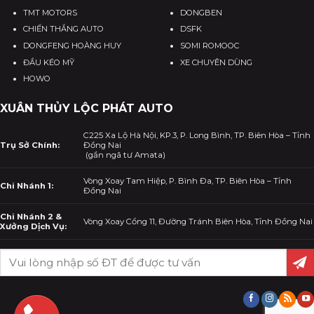
TMT MOTORS
DONGBEN
CHIẾN THẮNG AUTO
DSFK
DONGFENG HOÀNG HUY
SOMI ROMOOC
ĐẦU KÉO MỸ
XE CHUYÊN DÙNG
HOWO
XUÂN THỦY LỘC PHÁT AUTO
C225 Xa Lộ Hà Nội, KP.3, P. Long Bình, TP. Biên Hòa – Tỉnh
Trụ Sở Chính:
Đồng Nai
(gần ngã tư Amata)
Vòng Xoay Tam Hiệp, P. Bình Đa, TP. Biên Hòa – Tỉnh
Chi Nhánh 1:
Đồng Nai
Chi Nhánh 2 &
Vòng Xoay Cổng 11, Đường Tránh Biên Hòa, Tỉnh Đồng Nai
Xưởng Dịch Vụ: