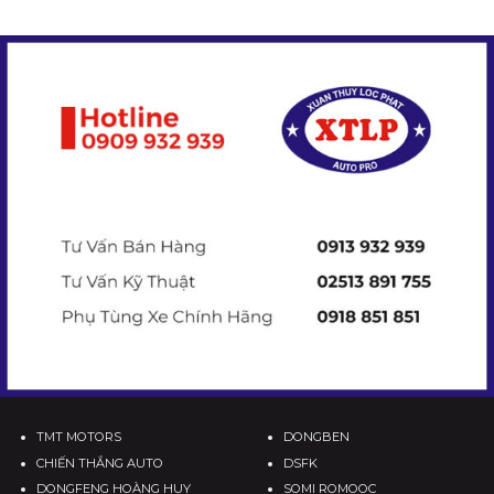
TMT MOTORS
DONGBEN
CHIẾN THẮNG AUTO
DSFK
DONGFENG HOÀNG HUY
SOMI ROMOOC