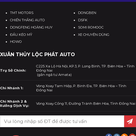
TMT MOTORS
DONGBEN
CHIẾN THẮNG AUTO
DSFK
DONGFENG HOÀNG HUY
SOMI ROMOOC
ĐẦU KÉO MỸ
XE CHUYÊN DÙNG
HOWO
XUÂN THỦY LỘC PHÁT AUTO
C225 Xa Lộ Hà Nội, KP.3, P. Long Bình, TP. Biên Hòa – Tỉnh
Trụ Sở Chính:
Đồng Nai
(gần ngã tư Amata)
Vòng Xoay Tam Hiệp, P. Bình Đa, TP. Biên Hòa – Tỉnh
Chi Nhánh 1:
Đồng Nai
Chi Nhánh 2 &
Vòng Xoay Cổng 11, Đường Tránh Biên Hòa, Tỉnh Đồng Nai
Xưởng Dịch Vụ: