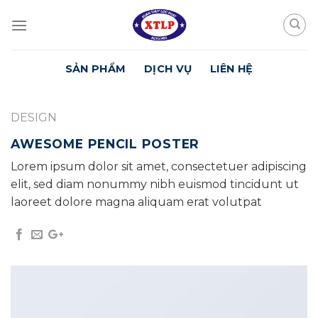
Skip
to
content
SẢN PHẨM
DỊCH VỤ
LIÊN HỆ
DESIGN
AWESOME PENCIL POSTER
Lorem ipsum dolor sit amet, consectetuer adipiscing
elit, sed diam nonummy nibh euismod tincidunt ut
laoreet dolore magna aliquam erat volutpat