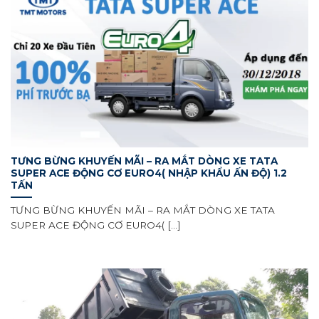
TƯNG BỪNG KHUYẾN MÃI – RA MẮT DÒNG XE TATA
SUPER ACE ĐỘNG CƠ EURO4( NHẬP KHẨU ẤN ĐỘ) 1.2
TẤN
TƯNG BỪNG KHUYẾN MÃI – RA MẮT DÒNG XE TATA
SUPER ACE ĐỘNG CƠ EURO4( [...]