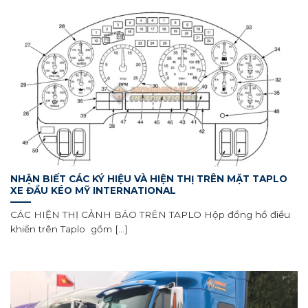
NHẬN BIẾT CÁC KÝ HIỆU VÀ HIỆN THỊ TRÊN MẶT TAPLO
XE ĐẦU KÉO MỸ INTERNATIONAL
CÁC HIỆN THỊ CẢNH BÁO TRÊN TAPLO Hộp đồng hồ điều
khiển trên Taplo gồm [...]