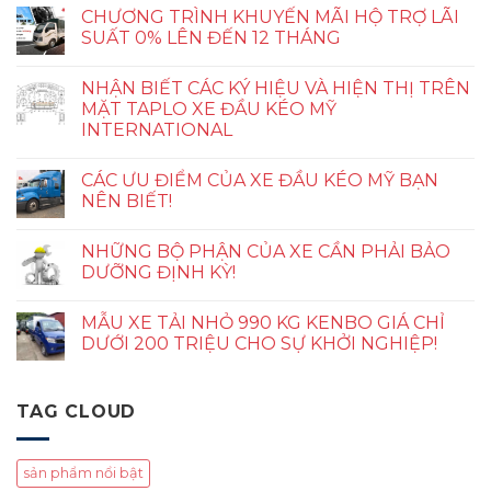
CHƯƠNG TRÌNH KHUYẾN MÃI HỘ TRỢ LÃI
SUẤT 0% LÊN ĐẾN 12 THÁNG
NHẬN BIẾT CÁC KÝ HIỆU VÀ HIỆN THỊ TRÊN
MẶT TAPLO XE ĐẦU KÉO MỸ
INTERNATIONAL
CÁC ƯU ĐIỂM CỦA XE ĐẦU KÉO MỸ BẠN
NÊN BIẾT!
NHỮNG BỘ PHẬN CỦA XE CẦN PHẢI BẢO
DƯỠNG ĐỊNH KỲ!
MẪU XE TẢI NHỎ 990 KG KENBO GIÁ CHỈ
DƯỚI 200 TRIỆU CHO SỰ KHỞI NGHIỆP!
TAG CLOUD
sản phẩm nổi bật