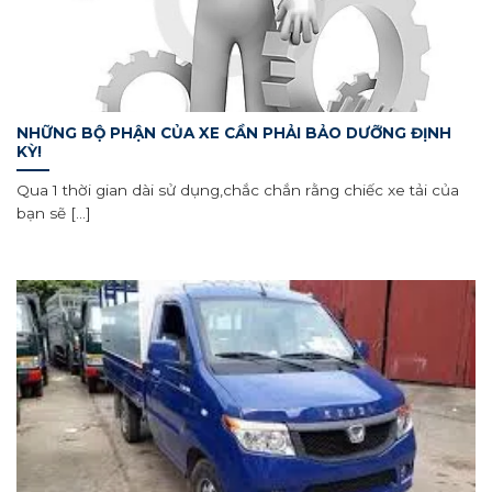
NHỮNG BỘ PHẬN CỦA XE CẦN PHẢI BẢO DƯỠNG ĐỊNH
KỲ!
Qua 1 thời gian dài sử dụng,chắc chắn rằng chiếc xe tải của
bạn sẽ [...]