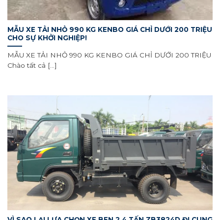
MẪU XE TẢI NHỎ 990 KG KENBO GIÁ CHỈ DƯỚI 200 TRIỆU
CHO SỰ KHỞI NGHIỆP!
MẪU XE TẢI NHỎ 990 KG KENBO GIÁ CHỈ DƯỚI 200 TRIỆU
Chào tất cả [...]
VÌ SAO LẠI LỰA CHỌN XE BEN 2.4 TẤN ZB3824D ĐI CUNG