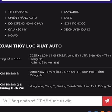
TMT MOTORS
DONGBEN
CHIẾN THẮNG AUTO
DSFK
DONGFENG HOÀNG HUY
SOMI ROMOOC
ĐẦU KÉO MỸ
XE CHUYÊN DÙNG
HOWO
XUÂN THỦY LỘC PHÁT AUTO
C225 Xa Lộ Hà Nội, KP.3, P. Long Bình, TP. Biên Hòa – Tỉnh
Trụ Sở Chính:
Đồng Nai
(gần ngã tư Amata)
Vòng Xoay Tam Hiệp, P. Bình Đa, TP. Biên Hòa – Tỉnh
Chi Nhánh 1:
Đồng Nai
Chi Nhánh 2 &
Vòng Xoay Cổng 11, Đường Tránh Biên Hòa, Tỉnh Đồng Nai
Xưởng Dịch Vụ: