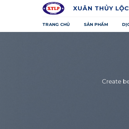
Skip
XUÂN THỦY LỘC
to
content
TRANG CHỦ
SẢN PHẨM
DỊ
Create b