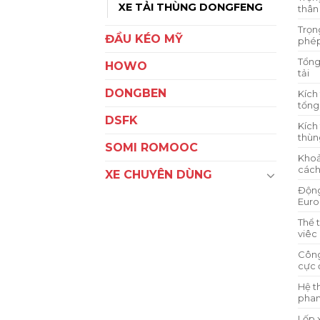
XE TẢI THÙNG DONGFENG
thân
Trọn
ĐẦU KÉO MỸ
phé
Tổng
HOWO
tải
DONGBEN
Kích
tổng
DSFK
Kích
thùn
SOMI ROMOOC
Kho
cách
XE CHUYÊN DÙNG
Độn
Euro
Thể 
viêc
Công
cực 
Hệ t
pha
Lốp 