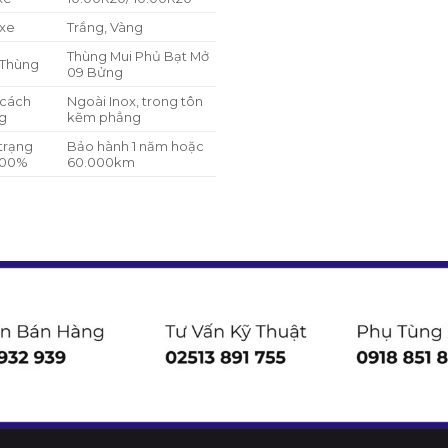
xe
Trắng, Vàng
Thùng Mui Phủ Bạt Mở
 Thùng
09 Bửng
cách
Ngoài Inox, trong tôn
g
kẽm phẳng
 trạng
Bảo hành 1 năm hoặc
100%
60.000km