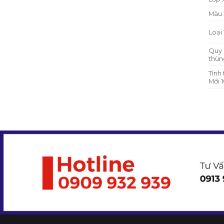
Màu 
Loại
Quy 
thùn
Tình
Mới 