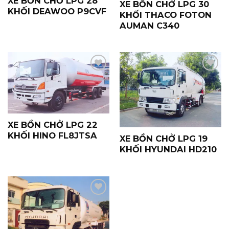
XE BỒN CHỞ LPG 28
XE BỒN CHỞ LPG 30
KHỐI DEAWOO P9CVF
KHỐI THACO FOTON
AUMAN C340
Yêu
Yêu
Thích
Thích
XE BỒN CHỞ LPG 22
KHỐI HINO FL8JTSA
XE BỒN CHỞ LPG 19
KHỐI HYUNDAI HD210
Yêu
Thích