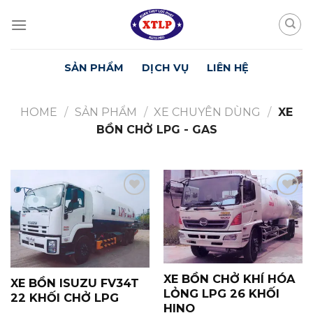
Skip
to
content
SẢN PHẨM
DỊCH VỤ
LIÊN HỆ
HOME
/
SẢN PHẨM
/
XE CHUYÊN DÙNG
/
XE
BỒN CHỞ LPG - GAS
Yêu
Yêu
Thích
Thích
XE BỒN CHỞ KHÍ HÓA
XE BỒN ISUZU FV34T
LỎNG LPG 26 KHỐI
22 KHỐI CHỞ LPG
HINO