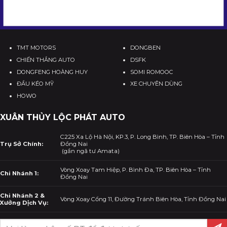
TMT MOTORS
DONGBEN
CHIẾN THẮNG AUTO
DSFK
DONGFENG HOÀNG HUY
SOMI ROMOOC
ĐẦU KÉO MỸ
XE CHUYÊN DÙNG
HOWO
XUÂN THỦY LỘC PHÁT AUTO
C225 Xa Lộ Hà Nội, KP.3, P. Long Bình, TP. Biên Hòa – Tỉnh
Trụ Sở Chính:
Đồng Nai
(gần ngã tư Amata)
Vòng Xoay Tam Hiệp, P. Bình Đa, TP. Biên Hòa – Tỉnh
Chi Nhánh 1:
Đồng Nai
Chi Nhánh 2 &
Vòng Xoay Cổng 11, Đường Tránh Biên Hòa, Tỉnh Đồng Nai
Xưởng Dịch Vụ: