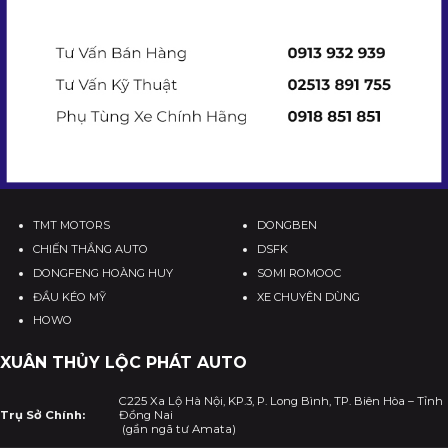
TMT MOTORS
DONGBEN
CHIẾN THẮNG AUTO
DSFK
DONGFENG HOÀNG HUY
SOMI ROMOOC
ĐẦU KÉO MỸ
XE CHUYÊN DÙNG
HOWO
XUÂN THỦY LỘC PHÁT AUTO
C225 Xa Lộ Hà Nội, KP.3, P. Long Bình, TP. Biên Hòa – Tỉnh
Trụ Sở Chính:
Đồng Nai
(gần ngã tư Amata)