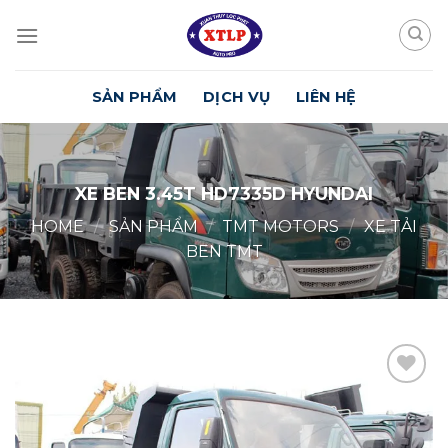
Skip
to
content
SẢN PHẨM
DỊCH VỤ
LIÊN HỆ
XE BEN 3.45T HD7335D HYUNDAI
HOME
/
SẢN PHẨM
/
TMT MOTORS
/
XE TẢI
BEN TMT
Yêu
Thích