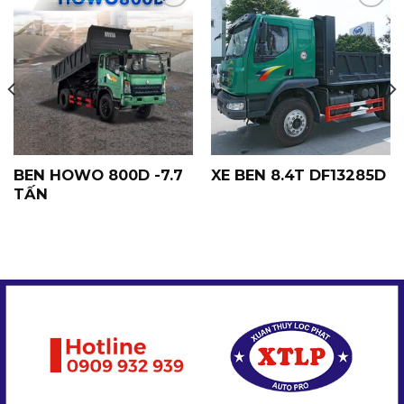
Yêu
Yêu
Thích
Thích
BEN HOWO 800D -7.7
XE BEN 8.4T DF13285D
TẤN