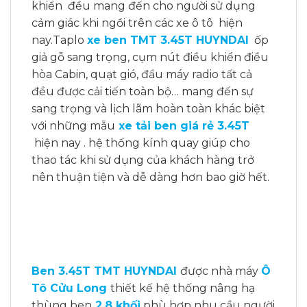
khiển đều mang đến cho người sử dụng
cảm giác khi ngồi trên các xe ô tô hiện
nay.Taplo
xe ben TMT 3.45T HUYNDAI
ốp
giả gỗ sang trọng, cụm nút điều khiển điều
hòa Cabin, quạt gió, đầu máy radio tất cả
đều được cải tiến toàn bộ… mang đến sự
sang trọng và lịch lãm hoàn toàn khác biệt
với những mẫu
xe tải ben giá rẻ 3.45T
hiện nay . hệ thống kính quay giúp cho
thao tác khi sử dụng của khách hàng trở
nên thuận tiện và dễ dàng hơn bao giờ hết.
Ben 3.45T TMT HUYNDAI
được nhà máy
Ô
Tô Cửu Long
thiết kế hệ thống nâng hạ
thùng ben
2.8 khối
phù hợp nhu cầu người