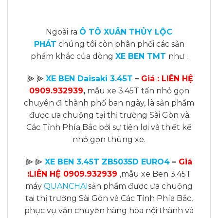
Ngoài ra
Ô TÔ XUÂN THỦY LỘC
PHÁT
chúng tôi còn phân phối các sản
phẩm khác của dòng
XE BEN TMT
như :
⫸ ⫸
XE BEN Daisaki 3.45T
–
Giá :
LIÊN HỆ
0909.932939
,
mẫu xe 3.45T tấn nhỏ gọn
chuyên đi thành phố ban ngày, là sản phẩm
được ưa chuộng tại thị trường Sài Gòn và
Các Tỉnh Phía Bắc bởi sự tiện lợi và thiết kế
nhỏ gọn thùng xe.
⫸ ⫸
XE BEN 3.45T ZB5035D EURO4
–
Giá
:
LIÊN HỆ 0909.932939
,mẫu xe Ben 3.45T
máy
QUANCHAI
sản phẩm được ưa chuộng
tại thị trường Sài Gòn và Các Tỉnh Phía Bắc,
phục vụ vận chuyển hàng hóa nội thành và