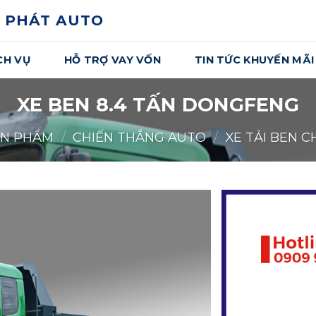
 PHÁT AUTO
CH VỤ
HỖ TRỢ VAY VỐN
TIN TỨC KHUYẾN MÃI
XE BEN 8.4 TẤN DONGFENG
ẢN PHẨM
/
CHIẾN THẮNG AUTO
/
XE TẢI BEN 
Yêu
Thích