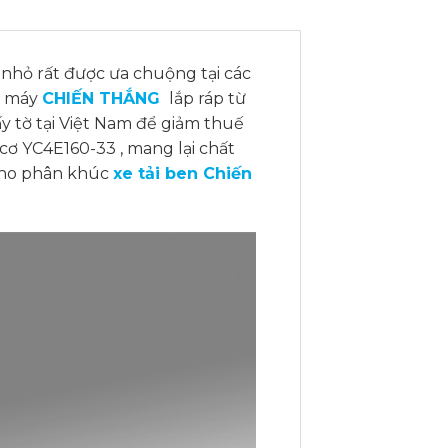
nhỏ rất được ưa chuộng tại các
à máy
CHIẾN THẮNG
lắp ráp từ
y tờ tại Việt Nam để giảm thuế
cơ YC4E160-33 , mang lại chất
cho phân khúc
xe tải ben Chiến