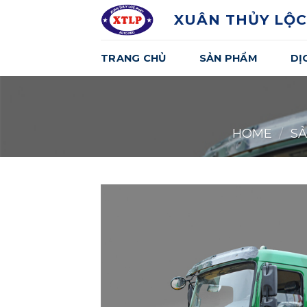
Skip
XUÂN THỦY LỘC
to
content
TRANG CHỦ
SẢN PHẨM
DỊ
HOME
/
S