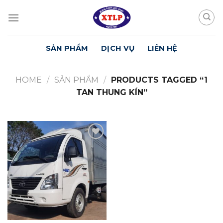
Skip
to
content
SẢN PHẨM
DỊCH VỤ
LIÊN HỆ
HOME
/
SẢN PHẨM
/
PRODUCTS TAGGED “1
TAN THUNG KÍN”
Yêu
Thích