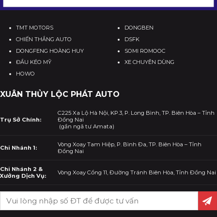
TMT MOTORS
DONGBEN
CHIẾN THẮNG AUTO
DSFK
DONGFENG HOÀNG HUY
SOMI ROMOOC
ĐẦU KÉO MỸ
XE CHUYÊN DÙNG
HOWO
XUÂN THỦY LỘC PHÁT AUTO
C225 Xa Lộ Hà Nội, KP.3, P. Long Bình, TP. Biên Hòa – Tỉnh
Trụ Sở Chính:
Đồng Nai
(gần ngã tư Amata)
Vòng Xoay Tam Hiệp, P. Bình Đa, TP. Biên Hòa – Tỉnh
Chi Nhánh 1:
Đồng Nai
Chi Nhánh 2 &
Vòng Xoay Cổng 11, Đường Tránh Biên Hòa, Tỉnh Đồng Nai
Xưởng Dịch Vụ: