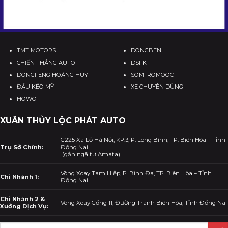
TMT MOTORS
DONGBEN
CHIẾN THẮNG AUTO
DSFK
DONGFENG HOÀNG HUY
SOMI ROMOOC
ĐẦU KÉO MỸ
XE CHUYÊN DÙNG
HOWO
XUÂN THỦY LỘC PHÁT AUTO
C225 Xa Lộ Hà Nội, KP.3, P. Long Bình, TP. Biên Hòa – Tỉnh
Trụ Sở Chính:
Đồng Nai
(gần ngã tư Amata)
Vòng Xoay Tam Hiệp, P. Bình Đa, TP. Biên Hòa – Tỉnh
Chi Nhánh 1:
Đồng Nai
Chi Nhánh 2 &
Vòng Xoay Cổng 11, Đường Tránh Biên Hòa, Tỉnh Đồng Nai
Xưởng Dịch Vụ: