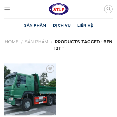
Skip
to
content
SẢN PHẨM
DỊCH VỤ
LIÊN HỆ
HOME
/
SẢN PHẨM
/
PRODUCTS TAGGED “BEN
12T”
Yêu
Thích