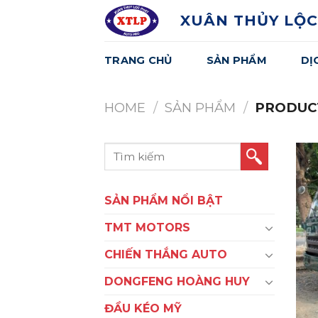
Skip
XUÂN THỦY LỘC
to
content
TRANG CHỦ
SẢN PHẨM
DỊ
HOME
/
SẢN PHẨM
/
PRODUCT
Search
for:
SẢN PHẨM NỔI BẬT
TMT MOTORS
CHIẾN THẮNG AUTO
DONGFENG HOÀNG HUY
ĐẦU KÉO MỸ