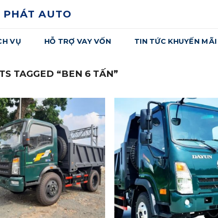
 PHÁT AUTO
CH VỤ
HỖ TRỢ VAY VỐN
TIN TỨC KHUYẾN MÃI
S TAGGED “BEN 6 TẤN”
Yêu
Thích
T