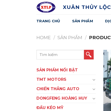
Skip
XUÂN THỦY LỘC
to
content
TRANG CHỦ
SẢN PHẨM
DỊ
HOME
/
SẢN PHẨM
/
PRODUCT
Search
for:
SẢN PHẨM NỔI BẬT
TMT MOTORS
CHIẾN THẮNG AUTO
DONGFENG HOÀNG HUY
ĐẦU KÉO MỸ