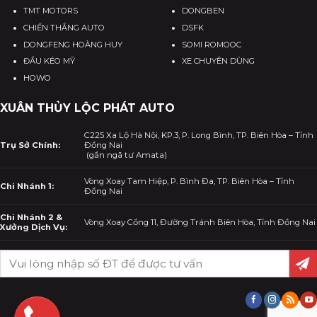
TMT MOTORS
DONGBEN
CHIẾN THẮNG AUTO
DSFK
DONGFENG HOÀNG HUY
SOMI ROMOOC
ĐẦU KÉO MỸ
XE CHUYÊN DÙNG
HOWO
XUÂN THỦY LỘC PHÁT AUTO
C225 Xa Lộ Hà Nội, KP.3, P. Long Bình, TP. Biên Hòa – Tỉnh
Trụ Sở Chính:
Đồng Nai
(gần ngã tư Amata)
Vòng Xoay Tam Hiệp, P. Bình Đa, TP. Biên Hòa – Tỉnh
Chi Nhánh 1:
Đồng Nai
Chi Nhánh 2 &
Vòng Xoay Cổng 11, Đường Tránh Biên Hòa, Tỉnh Đồng Nai
Xưởng Dịch Vụ: