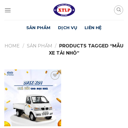
Skip
to
content
SẢN PHẨM
DỊCH VỤ
LIÊN HỆ
HOME
/
SẢN PHẨM
/
PRODUCTS TAGGED “MẪU
XE TẢI NHỎ”
Yêu
Thích