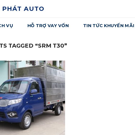
 PHÁT AUTO
CH VỤ
HỖ TRỢ VAY VỐN
TIN TỨC KHUYẾN MÃI
S TAGGED “SRM T30”
Yêu
Thích