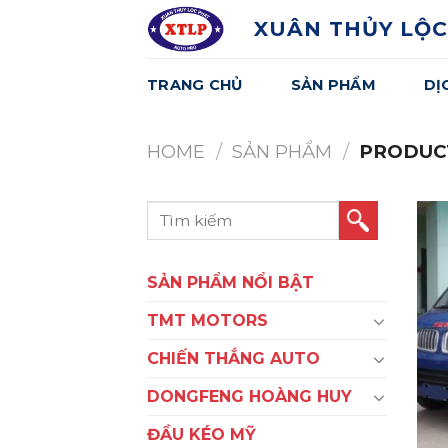
Skip
XUÂN THỦY LỘC
to
content
TRANG CHỦ
SẢN PHẨM
DỊ
HOME
/
SẢN PHẨM
/
PRODUCT
Search
for:
SẢN PHẨM NỔI BẬT
TMT MOTORS
CHIẾN THẮNG AUTO
DONGFENG HOÀNG HUY
ĐẦU KÉO MỸ