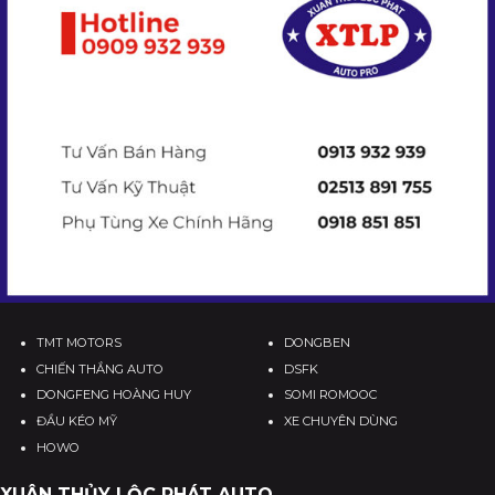
TMT MOTORS
DONGBEN
CHIẾN THẮNG AUTO
DSFK
DONGFENG HOÀNG HUY
SOMI ROMOOC
ĐẦU KÉO MỸ
XE CHUYÊN DÙNG
HOWO
XUÂN THỦY LỘC PHÁT AUTO