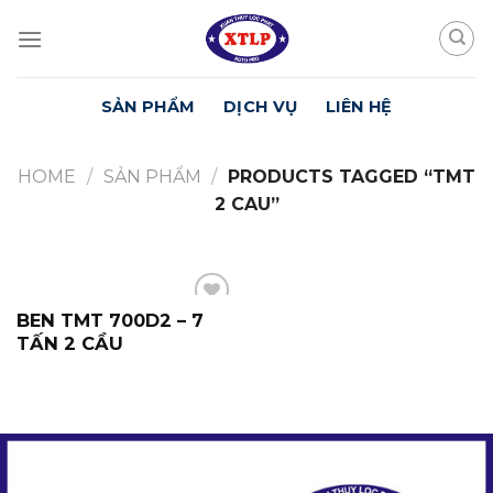
Skip
to
content
SẢN PHẨM
DỊCH VỤ
LIÊN HỆ
HOME
/
SẢN PHẨM
/
PRODUCTS TAGGED “TMT
2 CAU”
BEN TMT 700D2 – 7
Yêu
Thích
TẤN 2 CẦU