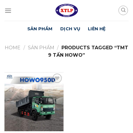
Skip
to
content
SẢN PHẨM
DỊCH VỤ
LIÊN HỆ
HOME
/
SẢN PHẨM
/
PRODUCTS TAGGED “TMT
9 TẤN HOWO”
Yêu
Thích