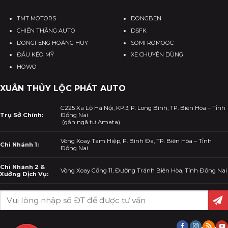
TMT MOTORS
DONGBEN
CHIẾN THẮNG AUTO
DSFK
DONGFENG HOÀNG HUY
SOMI ROMOOC
ĐẦU KÉO MỸ
XE CHUYÊN DÙNG
HOWO
XUÂN THỦY LỘC PHÁT AUTO
C225 Xa Lộ Hà Nội, KP.3, P. Long Bình, TP. Biên Hòa – Tỉnh
Trụ Sở Chính:
Đồng Nai
(gần ngã tư Amata)
Vòng Xoay Tam Hiệp, P. Bình Đa, TP. Biên Hòa – Tỉnh
Chi Nhánh 1:
Đồng Nai
Chi Nhánh 2 &
Vòng Xoay Cổng 11, Đường Tránh Biên Hòa, Tỉnh Đồng Nai
Xưởng Dịch Vụ: