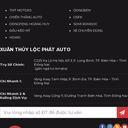
TMT MOTORS
DONGBEN
CHIẾN THẮNG AUTO
DSFK
DONGFENG HOÀNG HUY
SOMI ROMOOC
ĐẦU KÉO MỸ
XE CHUYÊN DÙNG
HOWO
XUÂN THỦY LỘC PHÁT AUTO
C225 Xa Lộ Hà Nội, KP.3, P. Long Bình, TP. Biên Hòa – Tỉnh
Trụ Sở Chính:
Đồng Nai
(gần ngã tư Amata)
Vòng Xoay Tam Hiệp, P. Bình Đa, TP. Biên Hòa – Tỉnh
Chi Nhánh 1:
Đồng Nai
Chi Nhánh 2 &
Vòng Xoay Cổng 11, Đường Tránh Biên Hòa, Tỉnh Đồng Nai
Xưởng Dịch Vụ: