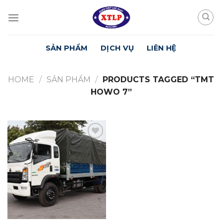
Skip
to
content
SẢN PHẨM
DỊCH VỤ
LIÊN HỆ
HOME
/
SẢN PHẨM
/
PRODUCTS TAGGED “TMT
HOWO 7”
Yêu
Thích