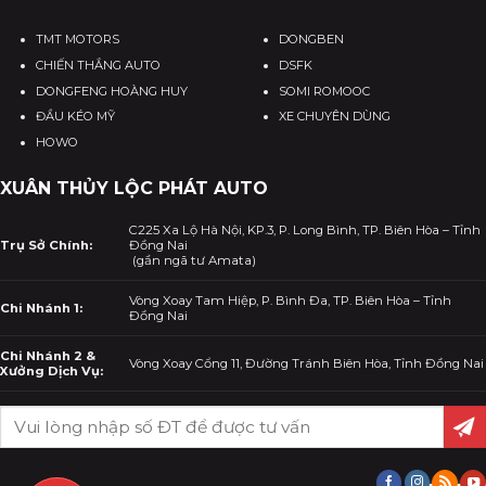
TMT MOTORS
DONGBEN
CHIẾN THẮNG AUTO
DSFK
DONGFENG HOÀNG HUY
SOMI ROMOOC
ĐẦU KÉO MỸ
XE CHUYÊN DÙNG
HOWO
XUÂN THỦY LỘC PHÁT AUTO
C225 Xa Lộ Hà Nội, KP.3, P. Long Bình, TP. Biên Hòa – Tỉnh
Trụ Sở Chính:
Đồng Nai
(gần ngã tư Amata)
Vòng Xoay Tam Hiệp, P. Bình Đa, TP. Biên Hòa – Tỉnh
Chi Nhánh 1:
Đồng Nai
Chi Nhánh 2 &
Vòng Xoay Cổng 11, Đường Tránh Biên Hòa, Tỉnh Đồng Nai
Xưởng Dịch Vụ: