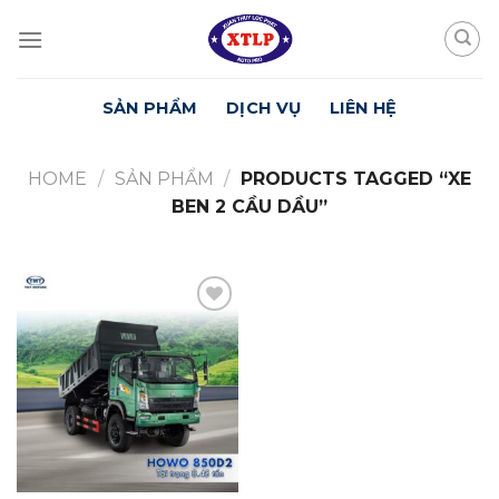
Skip
to
content
SẢN PHẨM
DỊCH VỤ
LIÊN HỆ
HOME
/
SẢN PHẨM
/
PRODUCTS TAGGED “XE
BEN 2 CẦU DẦU”
Yêu
Thích