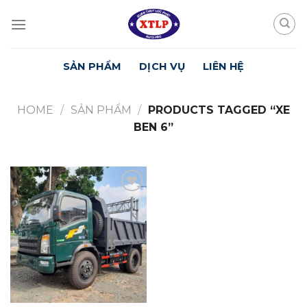
Skip
to
content
SẢN PHẨM
DỊCH VỤ
LIÊN HỆ
HOME
/
SẢN PHẨM
/
PRODUCTS TAGGED “XE
BEN 6”
Yêu
Thích