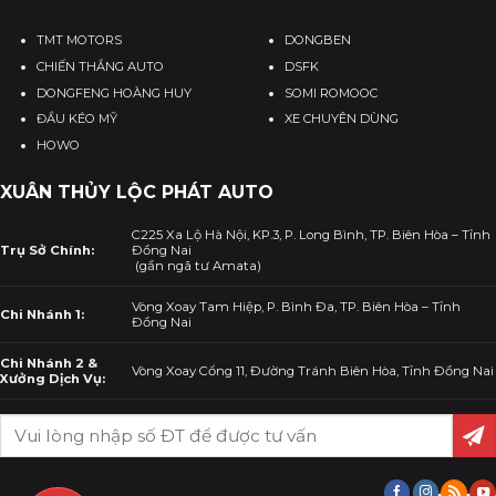
TMT MOTORS
DONGBEN
CHIẾN THẮNG AUTO
DSFK
DONGFENG HOÀNG HUY
SOMI ROMOOC
ĐẦU KÉO MỸ
XE CHUYÊN DÙNG
HOWO
XUÂN THỦY LỘC PHÁT AUTO
C225 Xa Lộ Hà Nội, KP.3, P. Long Bình, TP. Biên Hòa – Tỉnh
Trụ Sở Chính:
Đồng Nai
(gần ngã tư Amata)
Vòng Xoay Tam Hiệp, P. Bình Đa, TP. Biên Hòa – Tỉnh
Chi Nhánh 1:
Đồng Nai
Chi Nhánh 2 &
Vòng Xoay Cổng 11, Đường Tránh Biên Hòa, Tỉnh Đồng Nai
Xưởng Dịch Vụ: