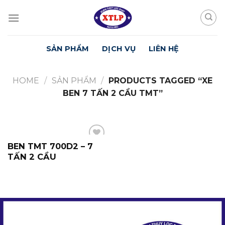
Skip
to
content
SẢN PHẨM
DỊCH VỤ
LIÊN HỆ
HOME
/
SẢN PHẨM
/
PRODUCTS TAGGED “XE
BEN 7 TẤN 2 CẦU TMT”
BEN TMT 700D2 – 7
Yêu
Thích
TẤN 2 CẦU