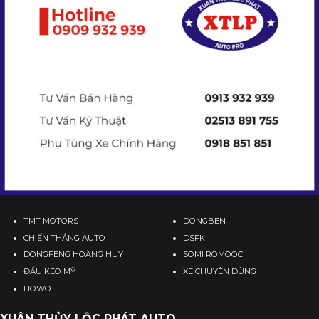
TMT MOTORS
DONGBEN
CHIẾN THẮNG AUTO
DSFK
DONGFENG HOÀNG HUY
SOMI ROMOOC
ĐẦU KÉO MỸ
XE CHUYÊN DÙNG
HOWO
XUÂN THỦY LỘC PHÁT AUTO