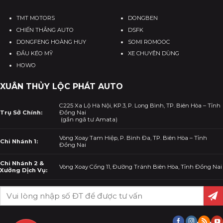
TMT MOTORS
DONGBEN
CHIẾN THẮNG AUTO
DSFK
DONGFENG HOÀNG HUY
SOMI ROMOOC
ĐẦU KÉO MỸ
XE CHUYÊN DÙNG
HOWO
XUÂN THỦY LỘC PHÁT AUTO
C225 Xa Lộ Hà Nội, KP.3, P. Long Bình, TP. Biên Hòa – Tỉnh
Trụ Sở Chính:
Đồng Nai
(gần ngã tư Amata)
Vòng Xoay Tam Hiệp, P. Bình Đa, TP. Biên Hòa – Tỉnh
Chi Nhánh 1:
Đồng Nai
Chi Nhánh 2 &
Vòng Xoay Cổng 11, Đường Tránh Biên Hòa, Tỉnh Đồng Nai
Xưởng Dịch Vụ: