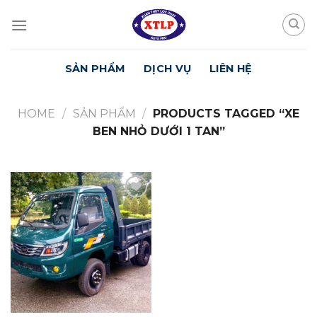
Skip
to
content
SẢN PHẨM
DỊCH VỤ
LIÊN HỆ
HOME
/
SẢN PHẨM
/
PRODUCTS TAGGED “XE
BEN NHỎ DƯỚI 1 TAN”
Yêu
Thích