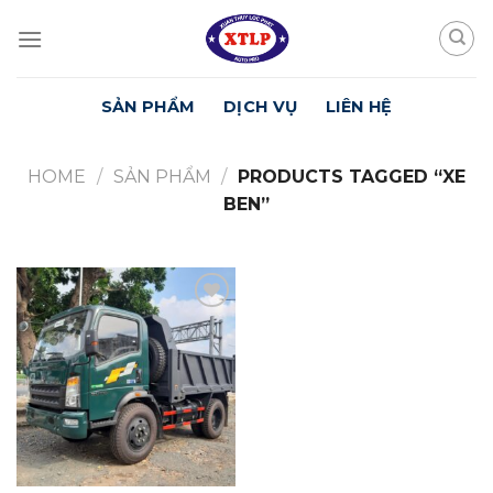
Skip
to
content
SẢN PHẨM
DỊCH VỤ
LIÊN HỆ
HOME
/
SẢN PHẨM
/
PRODUCTS TAGGED “XE
BEN”
Yêu
Thích