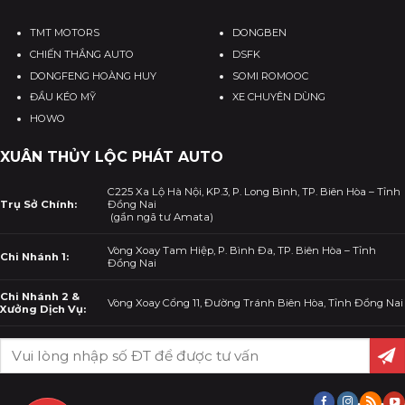
TMT MOTORS
DONGBEN
CHIẾN THẮNG AUTO
DSFK
DONGFENG HOÀNG HUY
SOMI ROMOOC
ĐẦU KÉO MỸ
XE CHUYÊN DÙNG
HOWO
XUÂN THỦY LỘC PHÁT AUTO
C225 Xa Lộ Hà Nội, KP.3, P. Long Bình, TP. Biên Hòa – Tỉnh
Trụ Sở Chính:
Đồng Nai
(gần ngã tư Amata)
Vòng Xoay Tam Hiệp, P. Bình Đa, TP. Biên Hòa – Tỉnh
Chi Nhánh 1:
Đồng Nai
Chi Nhánh 2 &
Vòng Xoay Cổng 11, Đường Tránh Biên Hòa, Tỉnh Đồng Nai
Xưởng Dịch Vụ: