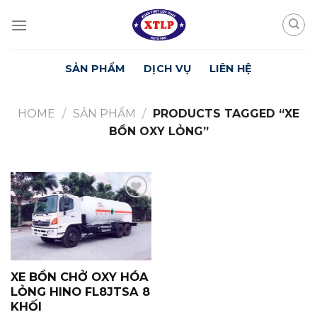
Skip
to
content
SẢN PHẨM
DỊCH VỤ
LIÊN HỆ
HOME
/
SẢN PHẨM
/
PRODUCTS TAGGED “XE
BỒN OXY LỎNG”
Yêu
Thích
XE BỒN CHỞ OXY HÓA
LỎNG HINO FL8JTSA 8
KHỐI