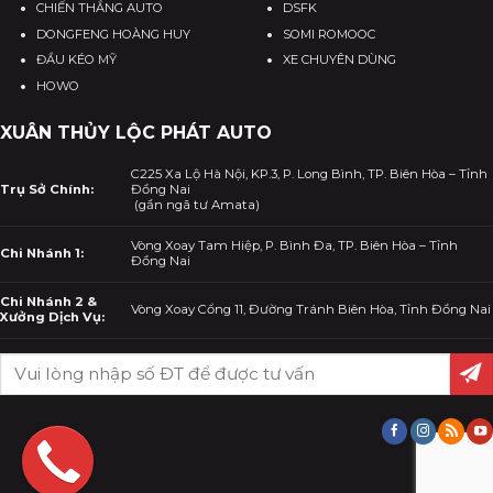
CHIẾN THẮNG AUTO
DSFK
DONGFENG HOÀNG HUY
SOMI ROMOOC
ĐẦU KÉO MỸ
XE CHUYÊN DÙNG
HOWO
XUÂN THỦY LỘC PHÁT AUTO
C225 Xa Lộ Hà Nội, KP.3, P. Long Bình, TP. Biên Hòa – Tỉnh
Trụ Sở Chính:
Đồng Nai
(gần ngã tư Amata)
Vòng Xoay Tam Hiệp, P. Bình Đa, TP. Biên Hòa – Tỉnh
Chi Nhánh 1:
Đồng Nai
Chi Nhánh 2 &
Vòng Xoay Cổng 11, Đường Tránh Biên Hòa, Tỉnh Đồng Nai
Xưởng Dịch Vụ: