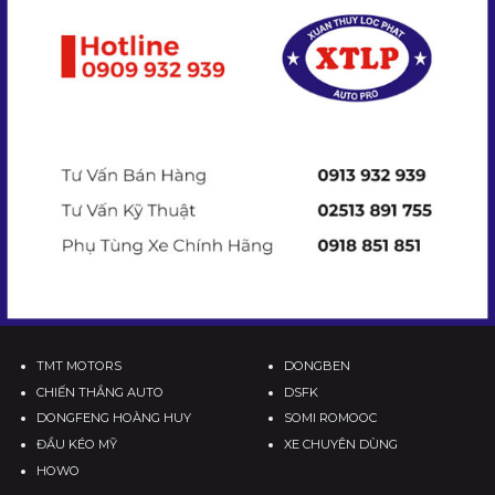
TMT MOTORS
DONGBEN
CHIẾN THẮNG AUTO
DSFK
DONGFENG HOÀNG HUY
SOMI ROMOOC
ĐẦU KÉO MỸ
XE CHUYÊN DÙNG
HOWO