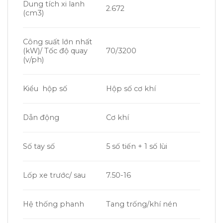
Dung tích xi lanh
2.672
(cm3)
Công suất lớn nhất
(kW)/ Tốc độ quay
70/3200
(v/ph)
Kiểu hộp số
Hộp số cơ khí
Dẫn động
Cơ khí
Số tay số
5 số tiến + 1 số lùi
Lốp xe trước/ sau
7.50-16
Hệ thống phanh
Tang trống/khí nén