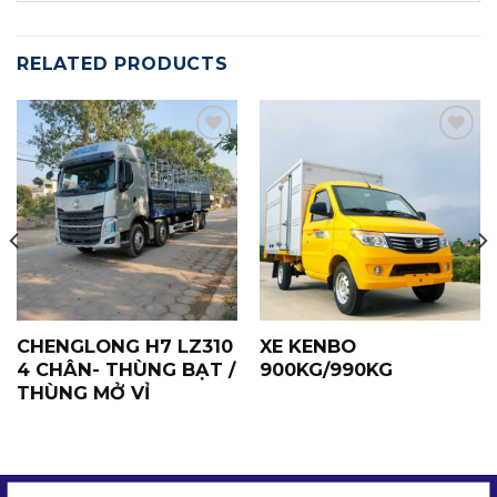
RELATED PRODUCTS
Yêu
Yêu
Thích
Thích
CHENGLONG H7 LZ310
XE KENBO
4 CHÂN- THÙNG BẠT /
900KG/990KG
THÙNG MỞ VỈ