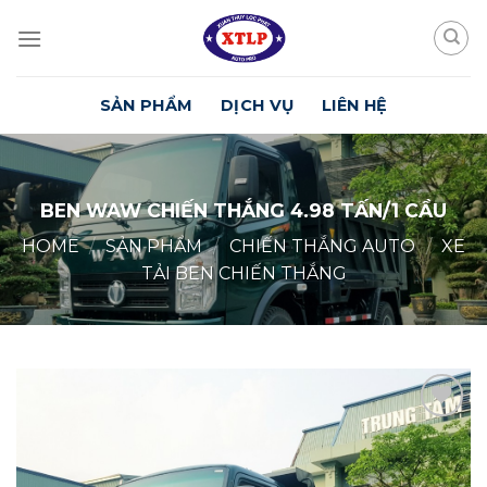
Skip
to
content
SẢN PHẨM
DỊCH VỤ
LIÊN HỆ
BEN WAW CHIẾN THẮNG 4.98 TẤN/1 CẦU
HOME
/
SẢN PHẨM
/
CHIẾN THẮNG AUTO
/
XE
TẢI BEN CHIẾN THẮNG
Yêu
Thích