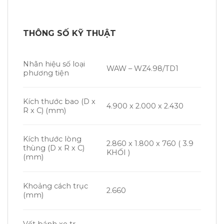
THÔNG SỐ KỸ THUẬT
Nhãn hiệu số loại
WAW – WZ4.98/TD1
ph­ương tiện
Kích th­ước bao (D x
4.900 x 2.000 x 2.430
R x C) (mm)
Kích thước lòng
2.860 x 1.800 x 760 ( 3.9
thùng (D x R x C)
KHỐI )
(mm)
Khoảng cách trục
2.660
(mm)