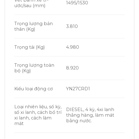
Vết bánh xe tr­
1495/1530
ước/sau (mm)
Trọng l­ượng bản
3.810
thân (Kg)
Trọng tải (Kg)
4.980
Trọng lượng toàn
8.920
bộ (Kg)
Kiểu loại động cơ
YN27CRD1
Loại nhiên liệu, số kỳ,
DIESEL, 4 kỳ, 4xi lanh
số xi lanh, cách bố trí
thẳng hàng, làm mát
xi lanh, cách làm
bằng nước.
mát