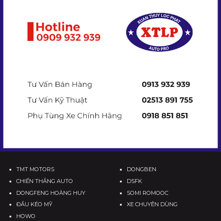
TMT MOTORS
DONGBEN
CHIẾN THẮNG AUTO
DSFK
DONGFENG HOÀNG HUY
SOMI ROMOOC
ĐẦU KÉO MỸ
XE CHUYÊN DÙNG
HOWO