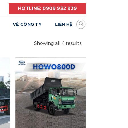
HOTLINE: 0909 932 939
VỀ CÔNG TY
LIÊN HỆ
Showing all 4 results
Yêu
Yêu
hích
Thích