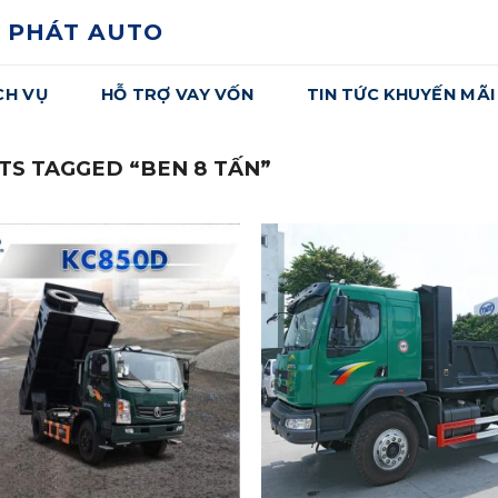
 PHÁT AUTO
CH VỤ
HỖ TRỢ VAY VỐN
TIN TỨC KHUYẾN MÃI
S TAGGED “BEN 8 TẤN”
Yêu
Thích
T