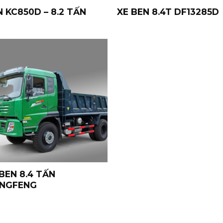
 KC850D – 8.2 TẤN
XE BEN 8.4T DF13285D
Yêu
Thích
BEN 8.4 TẤN
NGFENG