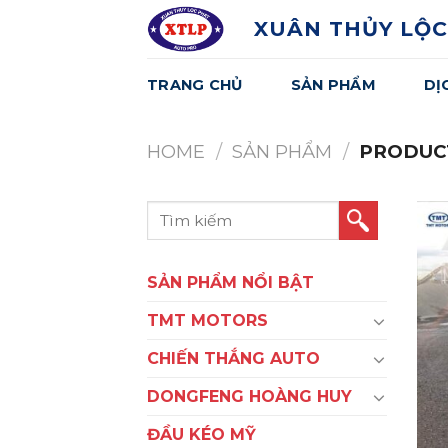
Skip
XUÂN THỦY LỘC
to
content
TRANG CHỦ
SẢN PHẨM
DỊ
HOME
/
SẢN PHẨM
/
PRODUCT
Search
for:
SẢN PHẨM NỔI BẬT
TMT MOTORS
CHIẾN THẮNG AUTO
DONGFENG HOÀNG HUY
ĐẦU KÉO MỸ