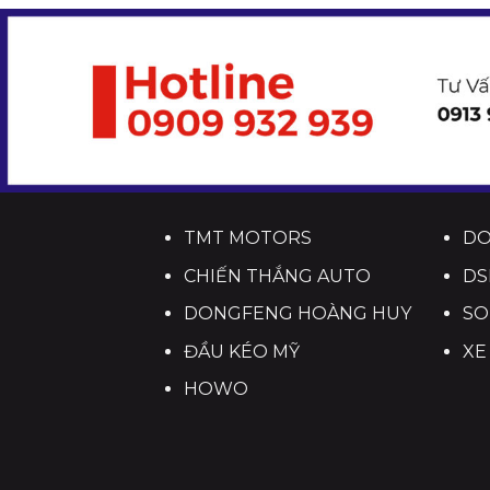
TMT MOTORS
D
CHIẾN THẮNG AUTO
DS
DONGFENG HOÀNG HUY
SO
ĐẦU KÉO MỸ
XE
HOWO