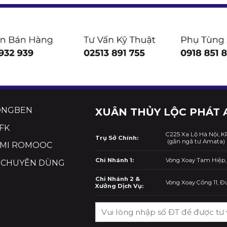
ONGBEN
XUÂN THỦY LỘC PHÁT 
FK
C225 Xa Lộ Hà Nội, KP
Trụ Sở Chính:
(gần ngã tư Amata)
MI ROMOOC
Chi Nhánh 1:
Vòng Xoay Tam Hiệp, 
 CHUYÊN DÙNG
Chi Nhánh 2 &
Vòng Xoay Cổng 11, 
Xưởng Dịch Vụ: