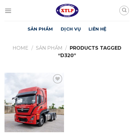
Skip
to
content
SẢN PHẨM
DỊCH VỤ
LIÊN HỆ
HOME
/
SẢN PHẨM
/
PRODUCTS TAGGED
“D320”
Yêu
Thích