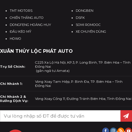
TMT MOTORS
DONGBEN
CHIẾN THẮNG AUTO
DSFK
DONGFENG HOÀNG HUY
SOMI ROMOOC
ĐẦU KÉO MỸ
XE CHUYÊN DÙNG
HOWO
XUÂN THỦY LỘC PHÁT AUTO
C225 Xa Lộ Hà Nội, KP.3, P. Long Bình, TP. Biên Hòa – Tỉnh
Trụ Sở Chính:
Đồng Nai
(gần ngã tư Amata)
Vòng Xoay Tam Hiệp, P. Bình Đa, TP. Biên Hòa – Tỉnh
Chi Nhánh 1:
Đồng Nai
Chi Nhánh 2 &
Vòng Xoay Cổng 11, Đường Tránh Biên Hòa, Tỉnh Đồng Nai
Xưởng Dịch Vụ: